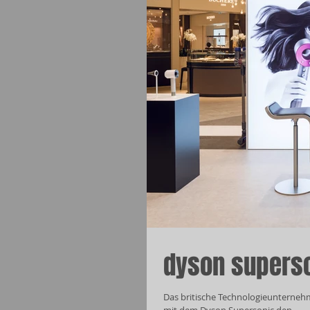
dyson supers
Das britische Technologieunternehm