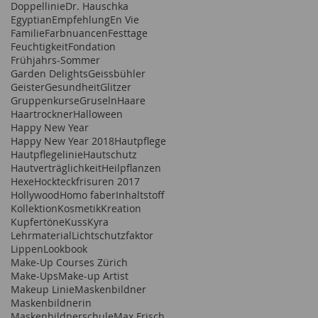
Doppellinie
Dr. Hauschka
Egyptian
Empfehlung
En Vie
Familie
Farbnuancen
Festtage
Feuchtigkeit
Fondation
Frühjahrs-Sommer
Garden Delights
Geissbühler
Geister
Gesundheit
Glitzer
Gruppenkurse
Gruseln
Haare
Haartrockner
Halloween
Happy New Year
Happy New Year 2018
Hautpflege
Hautpflegelinie
Hautschutz
Hautverträglichkeit
Heilpflanzen
Hexe
Hockteckfrisuren 2017
Hollywood
Homo faber
Inhaltstoff
Kollektion
Kosmetik
Kreation
Kupfertöne
Kuss
Kyra
Lehrmaterial
Lichtschutzfaktor
Lippen
Lookbook
Make-Up Courses Zürich
Make-Ups
Make-up Artist
Makeup Linie
Maskenbildner
Maskenbildnerin
Maskenbildnerschule
Max Frisch