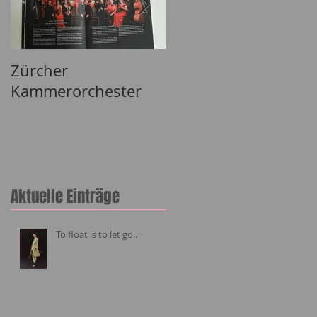
Zürcher
Lizh Clothing
Kammerorchester
Aktuelle Einträge
To float is to let go..