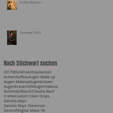
Frohe Ostern !
Sommer 2019
Nach Stichwort suchen
2017
90'er
Afro
Antioxidantien
Armani
Aufbau
Augen Make-up
Augen-Makeup
Augenbrauen
Augenbrauenstift
Augenmakeup
Automobil
Baschi
Claudia Bach
Creme
Custom Cover Drops
Daniela Majic
Daniela Majic-Stevenson
Deckraft
Digital Motor V9