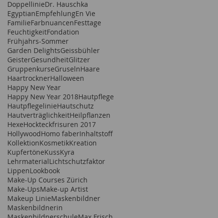
Doppellinie
Dr. Hauschka
Egyptian
Empfehlung
En Vie
Familie
Farbnuancen
Festtage
Feuchtigkeit
Fondation
Frühjahrs-Sommer
Garden Delights
Geissbühler
Geister
Gesundheit
Glitzer
Gruppenkurse
Gruseln
Haare
Haartrockner
Halloween
Happy New Year
Happy New Year 2018
Hautpflege
Hautpflegelinie
Hautschutz
Hautverträglichkeit
Heilpflanzen
Hexe
Hockteckfrisuren 2017
Hollywood
Homo faber
Inhaltstoff
Kollektion
Kosmetik
Kreation
Kupfertöne
Kuss
Kyra
Lehrmaterial
Lichtschutzfaktor
Lippen
Lookbook
Make-Up Courses Zürich
Make-Ups
Make-up Artist
Makeup Linie
Maskenbildner
Maskenbildnerin
Maskenbildnerschule
Max Frisch