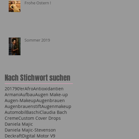
Frohe Ostern !
Sommer 2019
Nach Stichwort suchen
2017
90'er
Afro
Antioxidantien
Armani
Aufbau
Augen Make-up
Augen-Makeup
Augenbrauen
Augenbrauenstift
Augenmakeup
Automobil
Baschi
Claudia Bach
Creme
Custom Cover Drops
Daniela Majic
Daniela Majic-Stevenson
Deckraft
Digital Motor V9