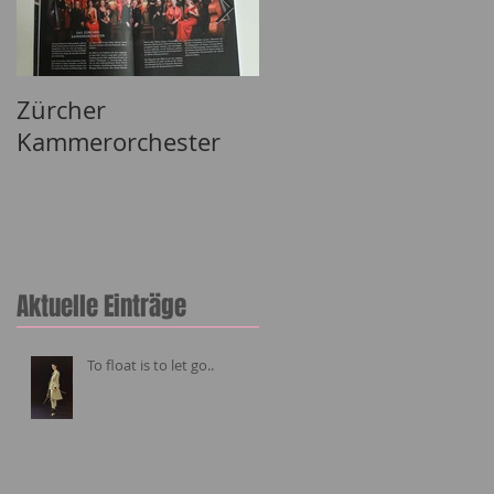
Zürcher
Lizh Clothing
Kammerorchester
Aktuelle Einträge
To float is to let go..