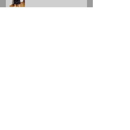
Rosenberger Design
Zürcher Kammerorchester
Lizh Clothing
Geschenkidee für Weihnachten