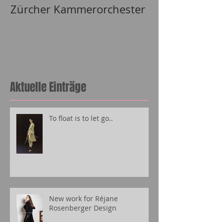
Zürcher Kammerorchester
Lizh Clothing
Aktuelle Einträge
To float is to let go..
New work for Réjane