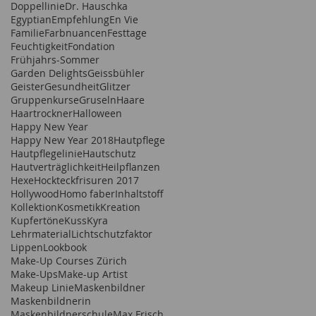
Doppellinie
Dr. Hauschka
Egyptian
Empfehlung
En Vie
Familie
Farbnuancen
Festtage
Feuchtigkeit
Fondation
Frühjahrs-Sommer
Garden Delights
Geissbühler
Geister
Gesundheit
Glitzer
Gruppenkurse
Gruseln
Haare
Haartrockner
Halloween
Happy New Year
Happy New Year 2018
Hautpflege
Hautpflegelinie
Hautschutz
Hautverträglichkeit
Heilpflanzen
Hexe
Hockteckfrisuren 2017
Hollywood
Homo faber
Inhaltstoff
Kollektion
Kosmetik
Kreation
Kupfertöne
Kuss
Kyra
Lehrmaterial
Lichtschutzfaktor
Lippen
Lookbook
Make-Up Courses Zürich
Make-Ups
Make-up Artist
Makeup Linie
Maskenbildner
Maskenbildnerin
Maskenbildnerschule
Max Frisch