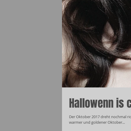
Hallowenn is 
Der Oktober 2017 dreht nochmal ric
warmer und goldener Oktober...