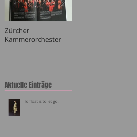
Zürcher
Lizh Clothing
Kammerorchester
Aktuelle Einträge
To float is to let go..