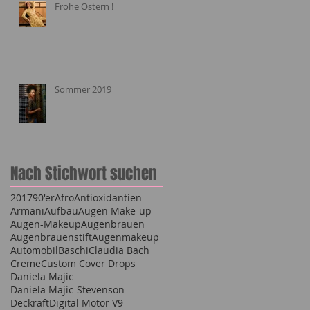
Frohe Ostern !
Sommer 2019
Nach Stichwort suchen
2017
90'er
Afro
Antioxidantien
Armani
Aufbau
Augen Make-up
Augen-Makeup
Augenbrauen
Augenbrauenstift
Augenmakeup
Automobil
Baschi
Claudia Bach
Creme
Custom Cover Drops
Daniela Majic
Daniela Majic-Stevenson
Deckraft
Digital Motor V9