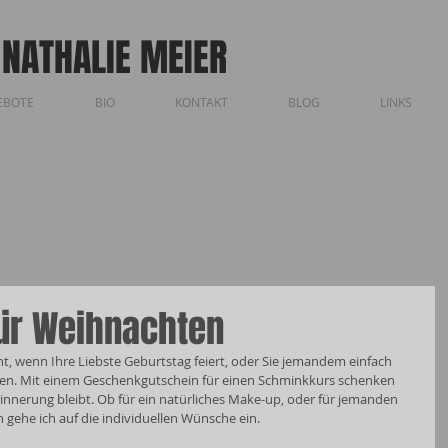
 NATHALIE MEIER
EBOTE
BIO
KONTAKT
BLOG
LINKS
ür Weihnachten
, wenn Ihre Liebste Geburtstag feiert, oder Sie jemandem einfach 
en. Mit einem Geschenkgutschein für einen Schminkkurs schenken 
Erinnerung bleibt. Ob für ein natürliches Make-up, oder für jemanden 
h gehe ich auf die individuellen Wünsche ein.