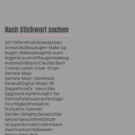
Nach Stichwort suchen
2017
90'er
Afro
Antioxidantien
Armani
Aufbau
Augen Make-up
Augen-Makeup
Augenbrauen
Augenbrauenstift
Augenmakeup
Automobil
Baschi
Claudia Bach
Creme
Custom Cover Drops
Daniela Majic
Daniela Majic-Stevenson
Deckraft
Digital Motor V9
Doppellinie
Dr. Hauschka
Egyptian
Empfehlung
En Vie
Familie
Farbnuancen
Festtage
Feuchtigkeit
Fondation
Frühjahrs-Sommer
Garden Delights
Geissbühler
Geister
Gesundheit
Glitzer
Gruppenkurse
Gruseln
Haare
Haartrockner
Halloween
Happy New Year