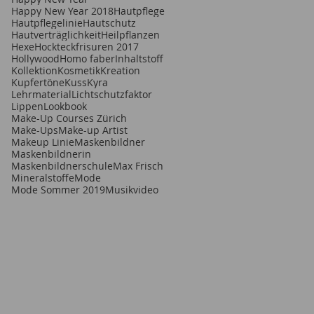
Happy New Year 2018
Hautpflege
Hautpflegelinie
Hautschutz
Hautverträglichkeit
Heilpflanzen
Hexe
Hockteckfrisuren 2017
Hollywood
Homo faber
Inhaltstoff
Kollektion
Kosmetik
Kreation
Kupfertöne
Kuss
Kyra
Lehrmaterial
Lichtschutzfaktor
Lippen
Lookbook
Make-Up Courses Zürich
Make-Ups
Make-up Artist
Makeup Linie
Maskenbildner
Maskenbildnerin
Maskenbildnerschule
Max Frisch
Mineralstoffe
Mode
Mode Sommer 2019
Musikvideo