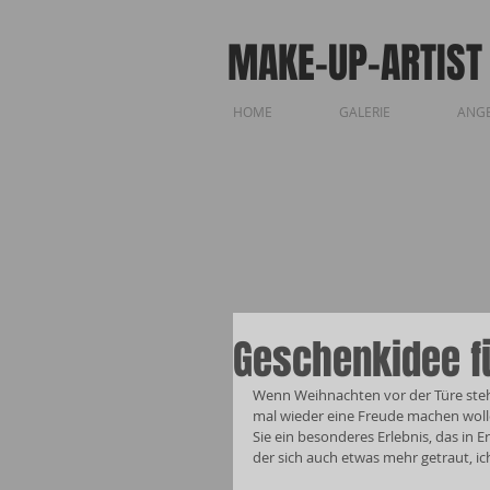
MAKE-UP-ARTIST
HOME
GALERIE
ANG
Geschenkidee f
Wenn Weihnachten vor der Türe steht
mal wieder eine Freude machen woll
Sie ein besonderes Erlebnis, das in 
der sich auch etwas mehr getraut, ic