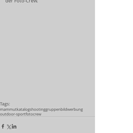
der Foto-Crew.
Tags:
mammut
katalogshooting
gruppenbild
werbung
outdoor-sport
fotocrew