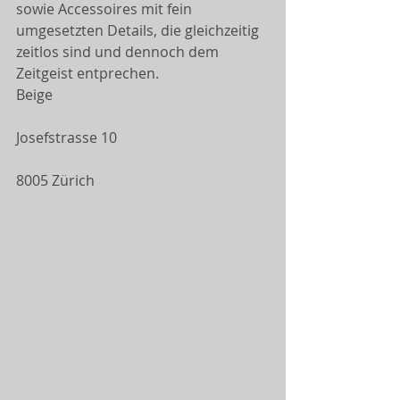
sowie Accessoires mit fein 
umgesetzten Details, die gleichzeitig 
zeitlos sind und dennoch dem 
Zeitgeist entprechen. 
Beige
Josefstrasse 10
8005 Zürich 