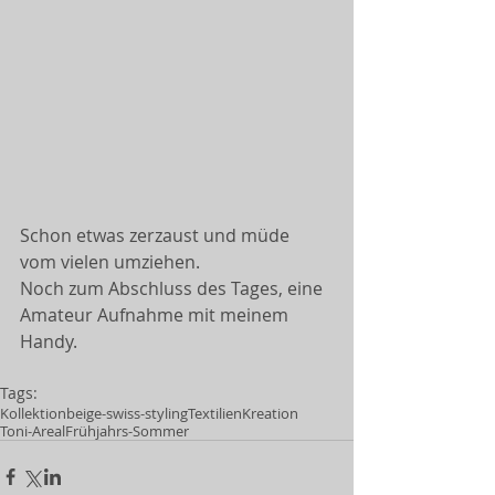
Schon etwas zerzaust und müde 
vom vielen umziehen. 
Noch zum Abschluss des Tages, eine 
Amateur Aufnahme mit meinem 
Handy. 
Tags:
Kollektion
beige-swiss-styling
Textilien
Kreation
Toni-Areal
Frühjahrs-Sommer