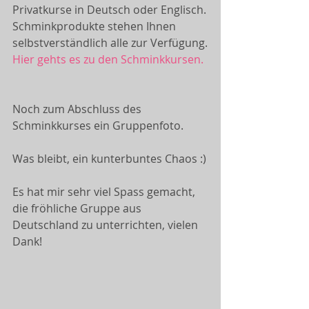
Privatkurse in Deutsch oder Englisch.
Schminkprodukte stehen Ihnen 
selbstverständlich alle zur Verfügung.
Hier gehts es zu den Schminkkursen.
Noch zum Abschluss des 
Schminkkurses ein Gruppenfoto.
Was bleibt, ein kunterbuntes Chaos :)
Es hat mir sehr viel Spass gemacht, 
die fröhliche Gruppe aus 
Deutschland zu unterrichten, vielen 
Dank!﻿