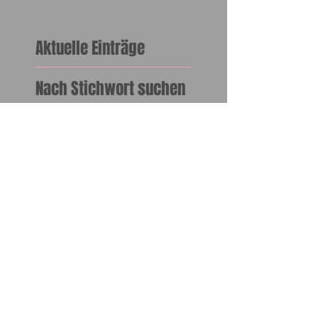
Aktuelle Einträge
Nach Stichwort suchen
2017
90'er
Afro
Antioxidantien
Armani
Aufbau
Augen Make-up
Augen-Makeup
Augenbrauen
Augenbrauenstift
Augenmakeup
Automobil
Baschi
Claudia Bach
Creme
Custom Cover Drops
Daniela Majic
Daniela Majic-Stevenson
Deckraft
Digital Motor V9
Doppellinie
Dr. Hauschka
Egyptian
Empfehlung
En Vie
Familie
Farbnuancen
Festtage
Feuchtigkeit
Fondation
Frühjahrs-Sommer
Garden Delights
Geissbühler
Geister
Gesundheit
Glitzer
Gruppenkurse
Gruseln
Haare