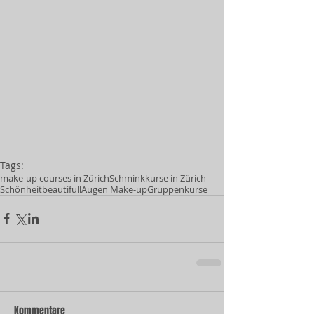
Tags:
make-up courses in Zürich
Schminkkurse in Zürich
Schönheit
beautifull
Augen Make-up
Gruppenkurse
Kommentare